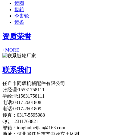
齿圈
齿轮
伞齿轮
齿条
资质荣誉
+MORE
联系我们
任丘市同辉机械配件有限公司
张经理:15531758111
毕经理:15631758111
电话:0317-2601808
电话:0317-2601809
传真：0317-5595988
QQ：2311763821
邮箱：tonghuipeijian@163.com
地址：河北省任丘市辛中驿东王团村