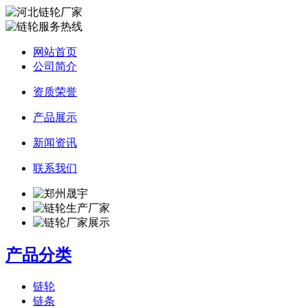
网站首页
公司简介
资质荣誉
产品展示
新闻资讯
联系我们
产品分类
链轮
链条