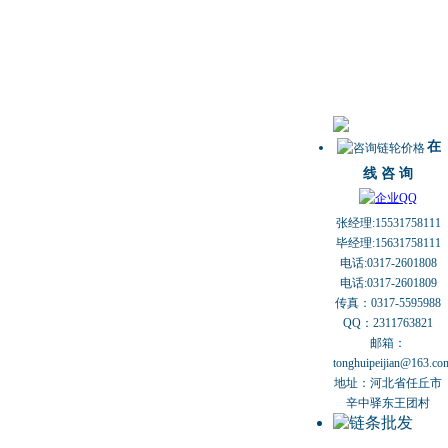
在
线 咨 询
张经理:15531758111
毕经理:15631758111
电话:0317-2601808
电话:0317-2601809
传真：0317-5595988
QQ：2311763821
邮箱：
tonghuipeijian@163.co
地址：河北省任丘市
辛中驿东王团村