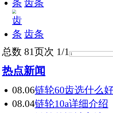
齿条
齿条
总数 8
1
页次 1/1
热点新闻
08.06
链轮60齿选什么
08.04
链轮10a详细介绍