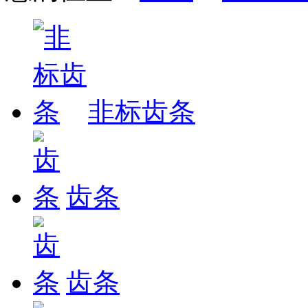
非标齿条
齿条
齿条