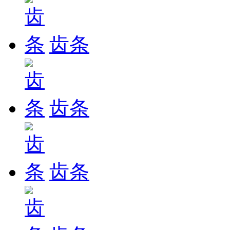
齿条
齿条
齿条